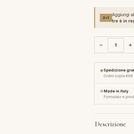
Aggiungi al
2+1
tre è in re
−
+
◆
Spedizione grat
Ordini sopra €99
❋
Made in Italy
Formulato e prodo
Descrizione