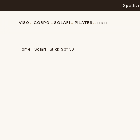
Spedizio
⌄
⌄
⌄
⌄
VISO
CORPO
SOLARI
PILATES
LINEE
Home
·
Solari
·
Stick Spf 50