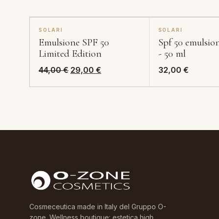
SOLARI
SOLARI
Emulsione SPF 50
Spf 50 emulsion
Limited Edition
- 50 ml
Il
Il
44,00
€
29,00
€
32,00
€
prezzo
prezzo
originale
attuale
era:
è:
44,00 €.
29,00 €.
Cosmeceutica made in Italy del Gruppo O-
zone. Wellness boutique: estetica high