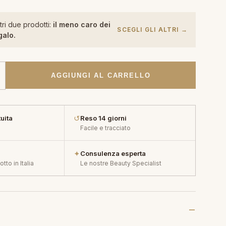
tri due prodotti:
il meno caro dei
SCEGLI GLI ALTRI →
galo.
AGGIUNGI AL CARRELLO
↺
uita
Reso 14 giorni
Facile e tracciato
✦
Consulenza esperta
tto in Italia
Le nostre Beauty Specialist