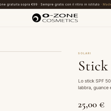
ne gratuita sopra €99 · Sempre gratis con il ritiro in istituto ·
Made
SOLARI
Stick
Lo stick SPF 50
labbra, guance 
25,00
€