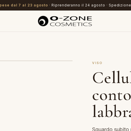
pese dal 7 al 23 agosto
· Riprenderanno il 24 agosto · Spedizione
VISO
Cellu
conto
labbr
Sguardo subito p