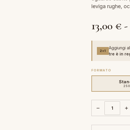
leviga rughe, oc
13,00
€
-
Aggiungi al
2+1
tre è in re
FORMATO
Stan
250
−
+