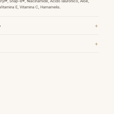
yl®, Snap-8®, Niacinamide, Acido Ialuronico, Aloe,
Vitamina E, Vitamina C, Hamamelis.
o