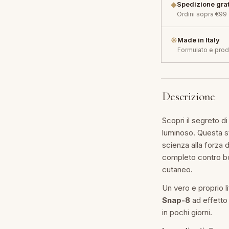
◆
Spedizione grat
Ordini sopra €99
❋
Made in Italy
Formulato e prodo
Descrizione
Scopri il segreto d
luminoso. Questa st
scienza alla forza d
completo contro bo
cutaneo.
Un vero e proprio l
Snap-8
ad effetto
in pochi giorni.