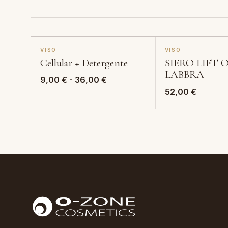
VISO
VISO
Cellular + Detergente
SIERO LIFT 
LABBRA
Fascia
9,00
€
-
36,00
€
di
52,00
€
prezzo:
da
9,00 €
a
36,00 €