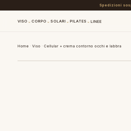
Spedizioni sos
⌄
⌄
⌄
⌄
VISO
CORPO
SOLARI
PILATES
LINEE
Home
·
Viso
·
Cellular + crema contorno occhi e labbra