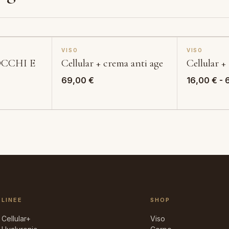
VISO
VISO
OCCHI E
Cellular + crema anti age
Cellular +
69,00
€
16,00
€
-
LINEE
SHOP
Cellular+
Viso