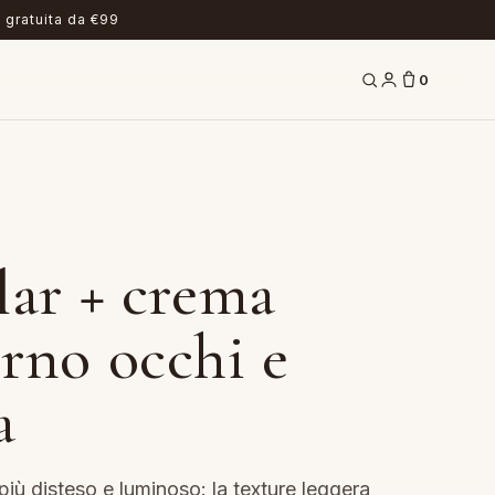
 gratuita da €99
0
lar + crema
rno occhi e
a
iù disteso e luminoso: la texture leggera