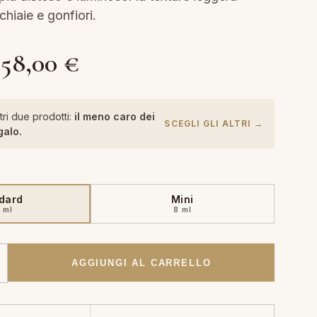
chiaie e gonfiori.
Fascia
58,00
€
di
tri due prodotti:
il meno caro dei
SCEGLI GLI ALTRI →
galo.
prezzo:
da
dard
Mini
 ml
8 ml
13,00 €
a
AGGIUNGI AL CARRELLO
58,00 €