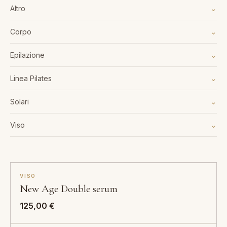
⌄
Altro
⌄
Corpo
⌄
Epilazione
⌄
Linea Pilates
⌄
Solari
⌄
Viso
VISO
SOLD OUT
New Age Double serum
125,00
€