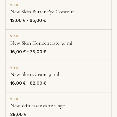
VISO
2+1 · IL 3° IN REGALO
New Skin Butter Eye Contour
Fascia
13,00
€
-
65,00
€
di
prezzo:
VISO
2+1 · IL 3° IN REGALO
da
New Skin Concentrate 30 ml
13,00 €
a
Fascia
16,00
€
-
78,00
€
65,00 €
di
prezzo:
VISO
2+1 · IL 3° IN REGALO
da
New Skin Cream 50 ml
16,00 €
a
Fascia
16,00
€
-
82,00
€
78,00 €
di
prezzo:
VISO
2+1 · IL 3° IN REGALO
da
New skin essenza anti age
16,00 €
a
39,00
€