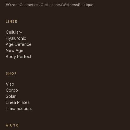
#OzoneCosmetics
#Olisticzone
#WellnessBoutique
LINEE
Cellular+
Hyaluronic
Age Defence
New Age
Body Perfect
SHOP
Viso
Corpo
Solari
Linea Pilates
Il mio account
AIUTO