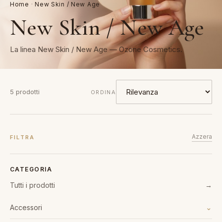
Home
·
New Skin / New Age
New Skin / New Age
La linea New Skin / New Age — Ozone Cosmetics.
5 prodotti
ORDINA
Azzera
FILTRA
CATEGORIA
Tutti i prodotti
→
⌄
Accessori