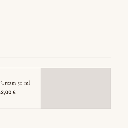
 Cream 50 ml
Fascia
82,00
€
di
prezzo:
da
16,00 €
a