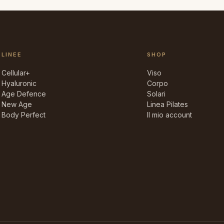
a
65,00 €
LINEE
SHOP
Cellular+
Viso
Hyaluronic
Corpo
Age Defence
Solari
New Age
Linea Pilates
Body Perfect
Il mio account