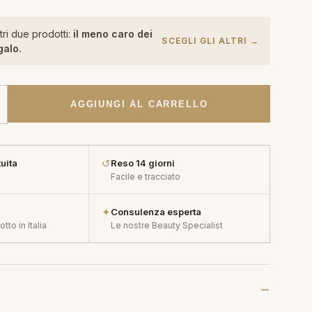
tri due prodotti:
il meno caro dei
SCEGLI GLI ALTRI →
galo.
AGGIUNGI AL CARRELLO
↺
uita
Reso 14 giorni
Facile e tracciato
✦
Consulenza esperta
tto in Italia
Le nostre Beauty Specialist