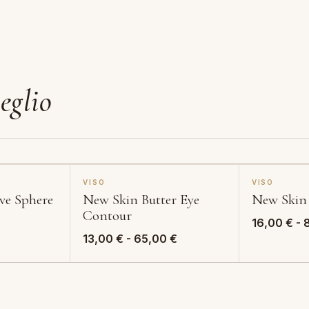
eglio
VISO
VISO
ve Sphere
New Skin Butter Eye
New Skin
Contour
16,00
€
-
Fascia
13,00
€
-
65,00
€
di
prezzo:
da
13,00 €