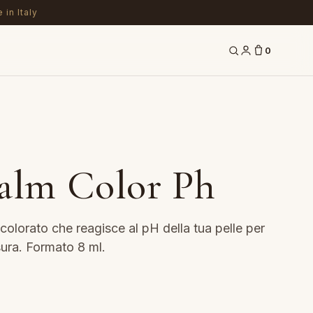
 in Italy
0
alm Color Ph
olorato che reagisce al pH della tua pelle per
sura. Formato 8 ml.