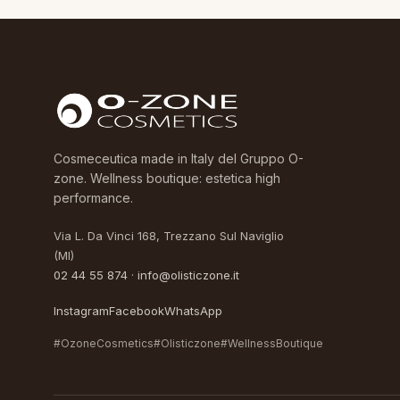
Cosmeceutica made in Italy del Gruppo O-
zone. Wellness boutique: estetica high
performance.
Via L. Da Vinci 168, Trezzano Sul Naviglio
(MI)
02 44 55 874
·
info@olisticzone.it
Instagram
Facebook
WhatsApp
#OzoneCosmetics
#Olisticzone
#WellnessBoutique