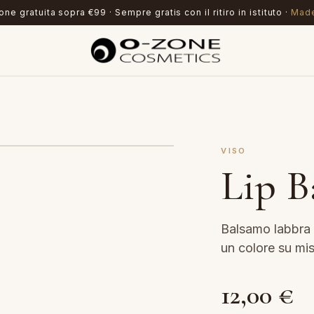
ne gratuita sopra €99 · Sempre gratis con il ritiro in istituto ·
Made
VISO
Lip B
Balsamo labbra c
un colore su mi
12,00
€