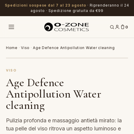
Spedizioni sospese dal 7 al 23 agosto
· Riprenderanno il 24
agosto · Spedizione gratuita da €99
0
Home
·
Viso
·
Age Defence Antipollution Water cleaning
VISO
Age Defence
Antipollution Water
cleaning
Pulizia profonda e massaggio antietà mirato: la
tua pelle del viso ritrova un aspetto luminoso e