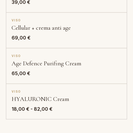
39,00
€
VISO
Cellular + crema anti age
69,00
€
VISO
Age Defence Purifing Cream
65,00
€
VISO
HYALURONIC Cream
Fascia
18,00
€
-
82,00
€
di
prezzo:
da