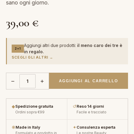
sano ogni giorno.
39,00
€
Aggiungi altri due prodotti:
il meno caro dei tre è
2+1
in regalo.
SCEGLI GLI ALTRI →
−
+
AGGIUNGI AL CARRELLO
◆
↺
Spedizione gratuita
Reso 14 giorni
Ordini sopra €99
Facile e tracciato
❋
✦
Made in Italy
Consulenza esperta
Formulato e prodotto in
Le nostre Beauty