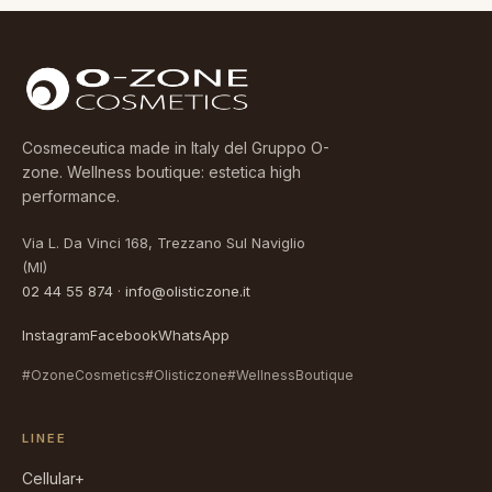
18,00 €
a
82,00 €
Cosmeceutica made in Italy del Gruppo O-
zone. Wellness boutique: estetica high
performance.
Via L. Da Vinci 168, Trezzano Sul Naviglio
(MI)
02 44 55 874
·
info@olisticzone.it
Instagram
Facebook
WhatsApp
#OzoneCosmetics
#Olisticzone
#WellnessBoutique
LINEE
Cellular+