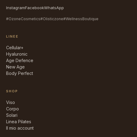
Instagram
Facebook
WhatsApp
#OzoneCosmetics
#Olisticzone
#WellnessBoutique
LINEE
Cellular+
Hyaluronic
Age Defence
New Age
Body Perfect
SHOP
Viso
Corpo
Solari
Linea Pilates
Il mio account