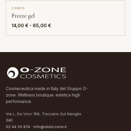
prezzo:
CORPO
da
Freeze gel
9,00 €
a
Fascia
14,00
€
-
65,00
€
39,00 €
di
prezzo:
da
14,00 €
a
65,00 €
Cosmeceutica made in Italy del Gruppo O-
zone. Wellness boutique: estetica high
performance.
Via L. Da Vinci 168, Trezzano Sul Naviglio
(MI)
02 44 55 874
·
info@olisticzone.it