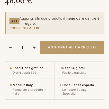
46,00
€
Aggiungi altri due prodotti:
il meno caro dei tre è
2+1
in regalo.
SCEGLI GLI ALTRI →
−
+
AGGIUNGI AL CARRELLO
◆
↺
Spedizione gratuita
Reso 14 giorni
Ordini sopra €99
Facile e tracciato
❋
✦
Made in Italy
Consulenza esperta
Formulato e prodotto in
Le nostre Beauty
Italia
Specialist