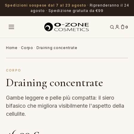
Spedizioni sospese dal 7 al 23 agosto
· Riprenderanno il 24
agosto · Spedizione gratuita da €99
0
Home
·
Corpo
·
Draining concentrate
CORPO
Draining concentrate
Gambe leggere e pelle più compatta: il siero
bifasico che migliora visibilmente l'aspetto della
cellulite.