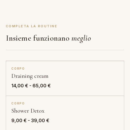
COMPLETA LA ROUTINE
Insieme funzionano
meglio
CORPO
Draining cream
Fascia
14,00
€
-
65,00
€
di
prezzo:
CORPO
da
Shower Detox
14,00 €
Fascia
a
9,00
€
-
39,00
€
di
65,00 €