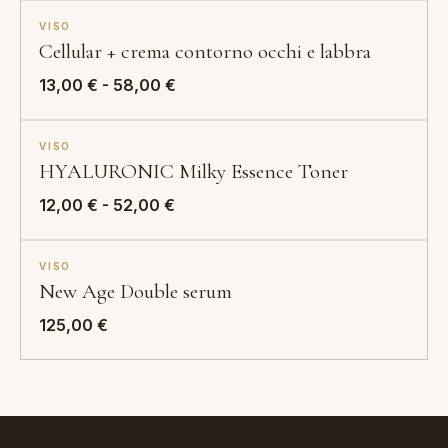
VISO
Cellular + crema contorno occhi e labbra
Fascia
13,00
€
-
58,00
€
di
prezzo:
VISO
da
HYALURONIC Milky Essence Toner
13,00 €
Fascia
a
12,00
€
-
52,00
€
di
58,00 €
prezzo:
VISO
da
New Age Double serum
12,00 €
a
125,00
€
52,00 €