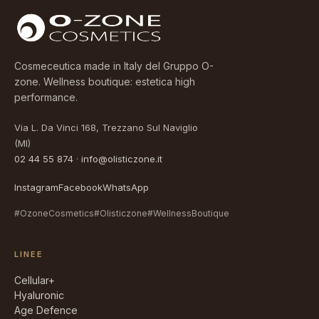
Cosmeceutica made in Italy del Gruppo O-
zone. Wellness boutique: estetica high
performance.
Via L. Da Vinci 168, Trezzano Sul Naviglio
(MI)
02 44 55 874
·
info@olisticzone.it
Instagram
Facebook
WhatsApp
#OzoneCosmetics
#Olisticzone
#WellnessBoutique
LINEE
Cellular+
Hyaluronic
Age Defence