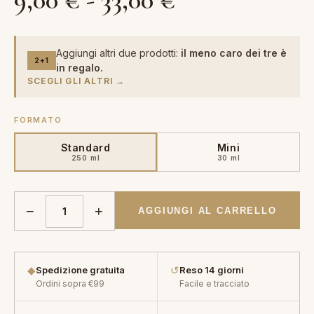
9,00
€
-
33,00
€
di
Aggiungi altri due prodotti:
il meno caro dei tre è
2+1
in regalo.
prezzo:
SCEGLI GLI ALTRI →
da
FORMATO
Standard
Mini
9,00 €
250 ml
30 ml
a
−
+
AGGIUNGI AL CARRELLO
33,00 €
◆
↺
Spedizione gratuita
Reso 14 giorni
Ordini sopra €99
Facile e tracciato