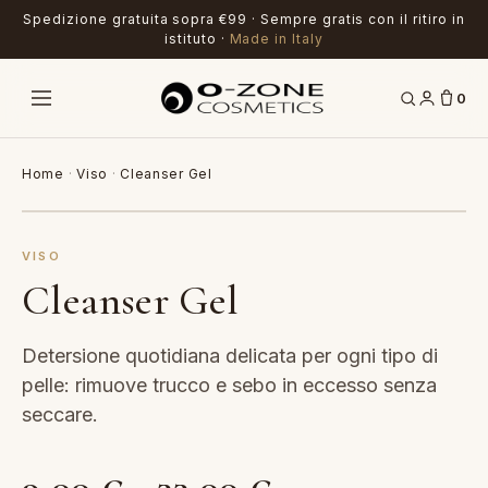
Spedizione gratuita sopra €99 · Sempre gratis con il ritiro in
istituto ·
Made in Italy
0
Home
·
Viso
·
Cleanser Gel
VISO
Cleanser Gel
Detersione quotidiana delicata per ogni tipo di
pelle: rimuove trucco e sebo in eccesso senza
seccare.
Fascia